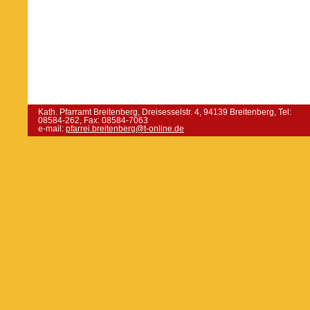
Kath. Pfarramt Breitenberg, Dreisesselstr. 4, 94139 Breitenberg, Tel:
08584-262, Fax: 08584-7063
e-mail:
pfarrei.breitenberg@t-online.de