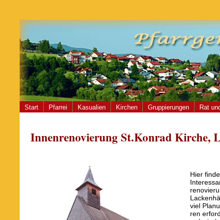
Start
Pfarrei
Kasualien
Kirchen
Gruppierungen
Rat und
Innenrenovierung St.Konrad Kirche, 
Hier find
Interessa
renovieru
Lackenhäu
viel Pla
ren erfor