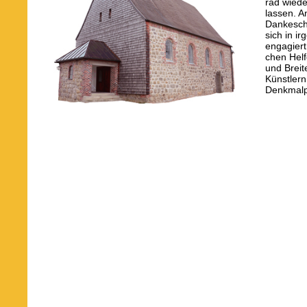
rad wiede
lassen. A
Dankeschö
sich in i
engagiert
chen Hel
und Breit
Künstler
Denkmalpf