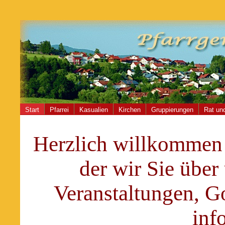
Start
Pfarrei
Kasualien
Kirchen
Gruppierungen
Rat und
Herzlich willkommen 
der wir Sie über 
Veranstaltungen, G
inf