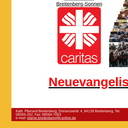
Breitenberg-Sonnen
Neuevangelis
Kath. Pfarramt Breitenberg, Dreisesselstr. 4, 94139 Breitenberg, Tel:
08584-262, Fax: 08584-7063
e-mail:
pfarrei.breitenberg@t-online.de