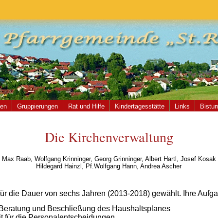
hen
Gruppierungen
Rat und Hilfe
Kindertagesstätte
Links
Bistu
Die Kirchenverwaltung
Max Raab, Wolfgang Krinninger, Georg Grinninger, Albert Hartl, Josef Kosak
Hildegard Hainzl, Pf.Wolfgang Hann, Andrea Ascher
für die Dauer von sechs Jahren (2013-2018) gewählt. Ihre Aufga
, Beratung und Beschließung des Haushaltsplanes
it für die Personalentscheidungen