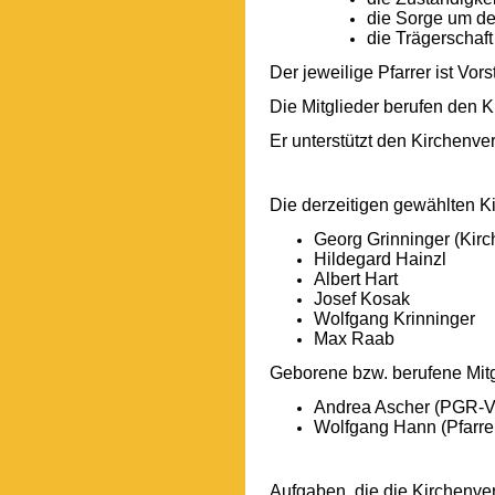
die Sorge um de
die Trägerschaf
Der jeweilige Pfarrer ist Vo
Die Mitglieder berufen den 
Er unterstützt den Kirchenve
Die derzeitigen
Georg Grinninger (Kirc
Hildegard Hainzl
Albert Hart
Josef Kosak
Wolfgang Krinninger
Max Raab
Geborene bzw. berufene Mitg
Andrea Ascher (
PGR-Vo
Wolfgang Hann (Pfarre
Aufgaben, die die Kirchenv