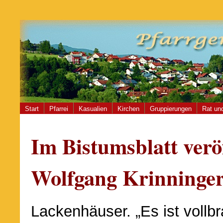
Start
Pfarrei
Kasualien
Kirchen
Gruppierungen
Rat und
Im Bistumsblatt verö
Wolfgang Krinninger
Lackenhäuser. „Es ist vollb