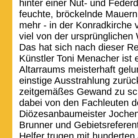
hinter einer Nut- und Feder
feuchte, bröckelnde Mauern,
mehr - in der Konradkirche
viel von der ursprüngliche
Das hat sich nach dieser R
Künstler Toni Menacher ist 
Altarraums meisterhaft gel
einstige Ausstrahlung zurüc
zeitgemäßes Gewand zu sch
dabei von den Fachleuten d
Diözesanbaumeister Jochen 
Brunner und Gebietsreferent
Helfer trugen mit hunderten