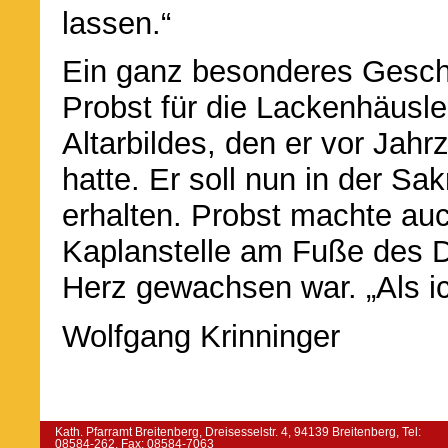
lassen.“
Ein ganz besonderes Geschen
Probst für die Lackenhäusle
Altarbildes, den er vor Ja
hatte. Er soll nun in der Sak
erhalten. Probst machte auc
Kaplanstelle am Fuße des D
Herz gewachsen war. „Als i
Wolfgang Krinninger
Kath. Pfarramt Breitenberg, Dreisesselstr. 4, 94139 Breitenberg, Tel:
08584-262, Fax: 08584-7063